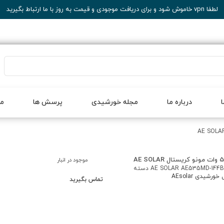
لطفا vpn خاموش شود و برای دریافت موجودی و قیمت به روز با ما ارتباط بگیرید
درباره ما
مجله خورشیدی
پرسش ها
مح
موجود در انبار
AE SOLAR AE535MD-144B
دسته
خورشیدی AEsolar
تماس بگیرید