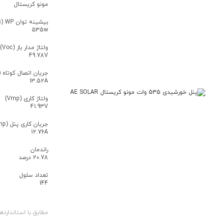
مونو کریستال
بیشینه توان WP (توان نامی)
535w
ولتاژ مدار باز (Voc)
49.78V
جریان اتصال کوتاه (Isc)
13.52A
ولتاژ کاری (Vmp)
41.93V
جریان کاری پنل (Imp)
12.76A
راندمان
20.78 درصد
تعداد سلول
144
مطابق با استاندارده