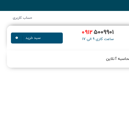
حساب کاربری
0912
5009901
0
سبد خرید
ساعت کاری 9 الی 17
اسبه آنلاین