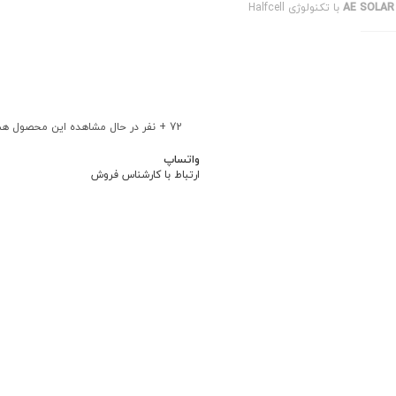
با تکنولوژی Halfcell
 شدید آزمایش و تایید شده و می
یادی بر محیط زیست داشته باشد. با
اشد تا این محصول را بیشتر بررسی
72
+ نفر در حال مشاهده این محصول ه
واتساپ
ارتباط با کارشناس فروش