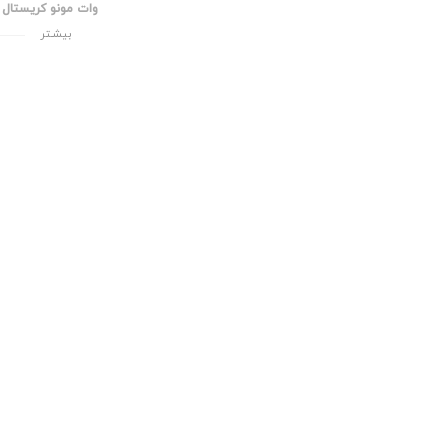
وات مونو کریستال AE SOLAR
Perc تحت شرایط
بیشـتر
تواند تاثیر مثبت ز
لیمو سولار همراه ب
کنیم.