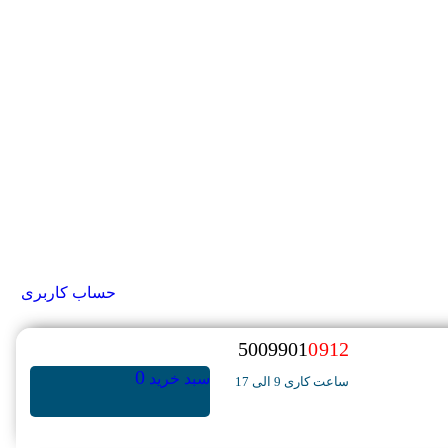
حساب کاربری
5009901
0912
0
سبد خرید
ساعت کاری 9 الی 17